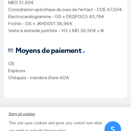
MEG 31,50€
Consultation spécifique du suivi de l'enfant - COE 47,50€
Electrocardiogramme - GS + DEQPOO3 40,76€
Frottis - GS + JKHD001 38,96€
Visite à domicile justifiée - VG + MD 36,50€ + IK
Moyens de paiement
CB
Espèces
Chèques - membre d'une AGA
Service de prise de rendez-vous par internet et de
Deny all cookies
gestion d'agenda partagé proposé par smartagenda.fr
This site uses cookies and gives you control over what
SmartAgenda traite les données recueillies pour assurer le
you want to activate
Privacy policy