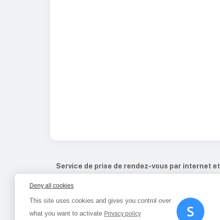
Service de prise de rendez-vous par internet 
SmartAgenda traite les données recueillies pour assure
Deny all cookies
consultez notre
Politique de confidentialité
|
Ment
This site uses cookies and gives you control over
what you want to activate
Privacy policy