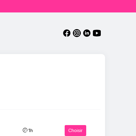
Choisir
1h