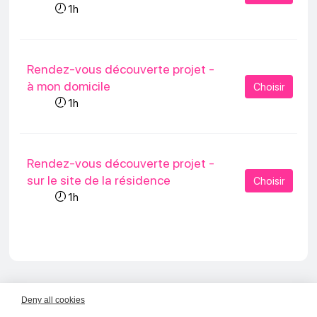
1h
Rendez-vous découverte projet -
à mon domicile
Choisir
1h
Rendez-vous découverte projet -
sur le site de la résidence
Choisir
1h
Service de prise de rendez-vous par internet et de
Deny all cookies
gestion d'agenda partagé proposé par smartagenda.fr