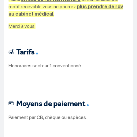
motif recevable vous ne pourrez
plus prendre de rdv
au cabinet médical
.
Merci
à vous.
Tarifs
Honoraires secteur 1 conventionné.
Moyens de paiement
Paiement par CB, chèque ou espèces.