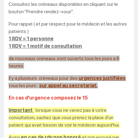
Consultez les créneaux disponibles en cliquant sur le
bouton "Prendre rendez-vous".
Pour rappel ( et par respect pour le médecin et les autres
patients )
1 RDV = 1 personne
1 RDV = 1 motif de consultation
de nouveaux creneaux sont ouverts tous les jours a 8
heures.
Il y a plusieurs creneaux pour des
urgences justifiées
tous les jours :
sur appel au secretariat.
En cas d'urgence composez le 15
Important
: lorsque vous ne venez pas à votre
consultation, sachez que vous prenez la place d'un
patient qui avait besoin de voir le médecin aujourd'hui.
Aussi
en cas de rdv non honoré
et non excusé par